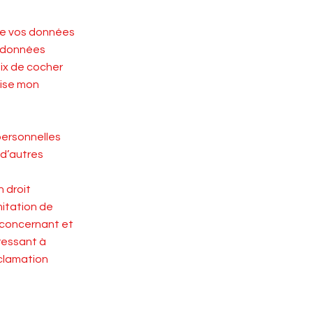
que vos données
s données
ix de cocher
lise mon
personnelles
 d’autres
 droit
mitation de
 concernant et
ressant à
éclamation