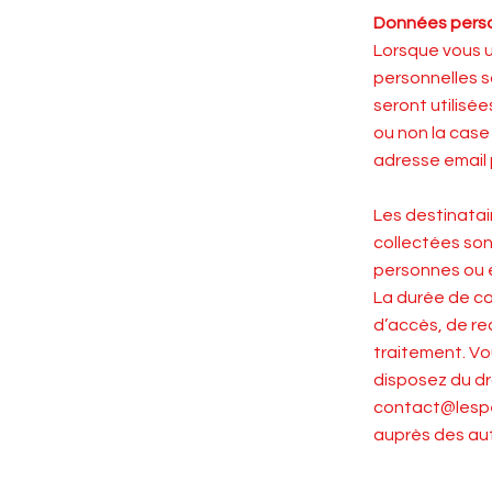
Données perso
Lorsque vous u
personnelles s
seront utilisé
ou non la case
adresse email 
Les destinatai
collectées son
personnes ou e
La durée de co
d’accès, de rec
traitement. V
disposez du dr
contact@lespe
auprès des aut