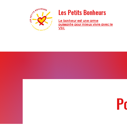
Les Petits Bonheurs
Le bonheur est une arme
puissante pour mieux vivre avec le
VIH.
Po