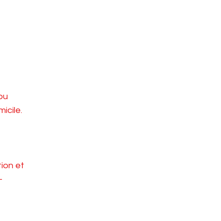
ou
micile.
tion et
-