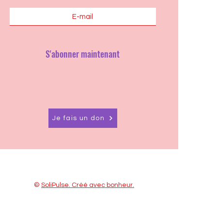
S'abonner maintenant
Je fais un don
©
SoliPulse
. Créé avec bonheur.