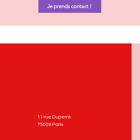
Je prends contact !
11 rue Duperré
75009 Paris