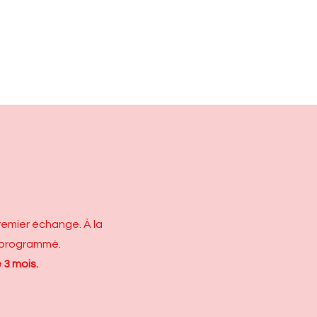
remier échange. À la
a programmé.
 3 mois.