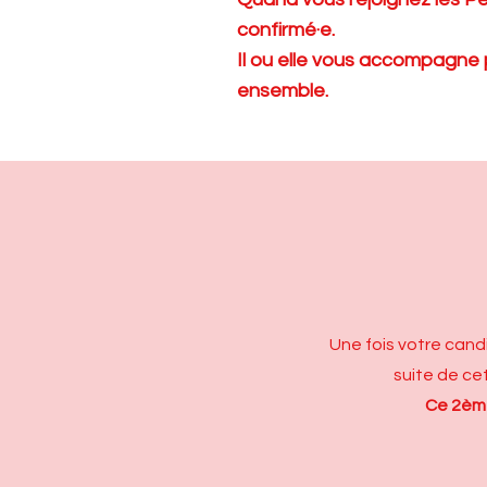
confirmé·e.
Il ou elle vous accompagne p
ensemble.
Une fois votre cand
suite de ce
Ce 2ème