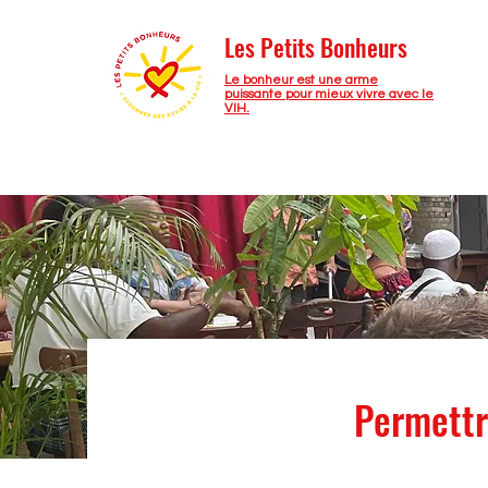
Les Petits Bonheurs
Le bonheur est une arme
puissante pour mieux vivre avec le
VIH.
Permettr