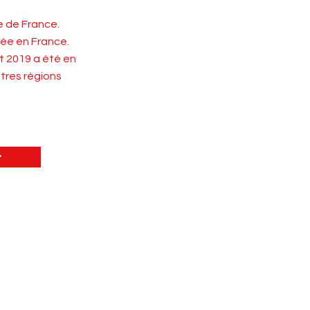
e de France.
née en France.
et 2019 a été en
utres régions
r