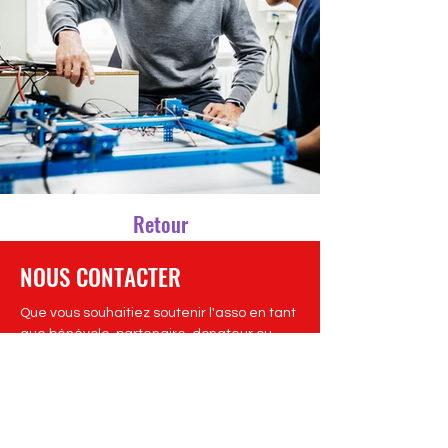
Retour
NOUS CONTACTER
Que vous souhaitiez soutenir l'asso en tant
que bénévole, partenaire, donateur ou
tout simplement avoir quelques
informations... Nous vous répondrons avec
bonheur !
Nous contacter