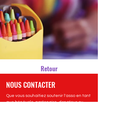
Retour
NOUS CONTACTER
Que vous souhaitiez soutenir l'asso en tant
que bénévole, partenaire, donateur ou
tout simplement avoir quelques
informations... Nous vous répondrons avec
bonheur !
Nous contacter