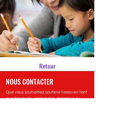
Retour
NOUS CONTACTER
Que vous souhaitiez soutenir l'asso en tant
que bénévole, partenaire, donateur ou
tout simplement avoir quelques
informations... Nous vous répondrons avec
bonheur !
Nous contacter