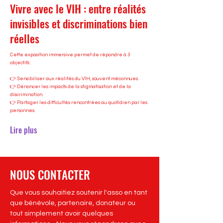
Vivre avec le VIH : entre réalités
invisibles et discriminations bien
réelles
Cette exposition immersive permet de répondre à 3
objectifs :
👉 Sensibiliser aux réalités du VIH, souvent méconnues.
👉 Dénoncer les impacts de la stigmatisation et de la
discrimination.
👉 Partager les difficultés rencontrées au quotidien par les
personnes.
Lire plus
NOUS CONTACTER
Que vous souhaitiez soutenir l'asso en tant
que bénévole, partenaire, donateur ou
tout simplement avoir quelques