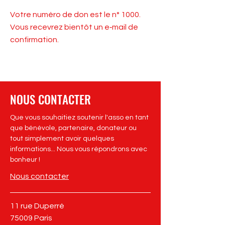
Votre numéro de don est le n° 1000.
Vous recevrez bientôt un e‑mail de
confirmation.
NOUS CONTACTER
Que vous souhaitiez soutenir l'asso en tant
que bénévole, partenaire, donateur ou
tout simplement avoir quelques
informations... Nous vous répondrons avec
bonheur !
Nous contacter
11 rue Duperré
75009 Paris